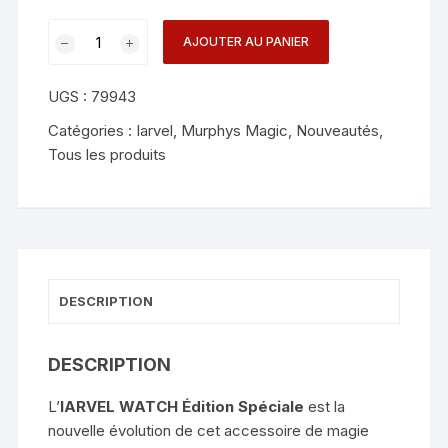
quantité
AJOUTER AU PANIER
de
IARVEL
UGS :
79943
Watch
Special
Catégories :
Iarvel
,
Murphys Magic
,
Nouveautés
,
Edition
Tous les produits
(Blue)
DESCRIPTION
DESCRIPTION
L’
IARVEL WATCH Édition Spéciale
est la
nouvelle évolution de cet accessoire de magie