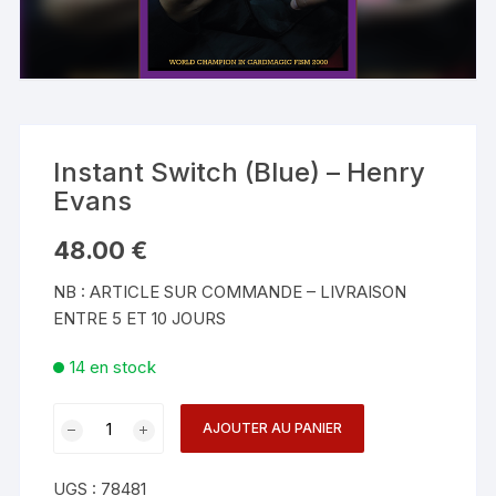
Instant Switch (Blue) – Henry
Evans
48.00
€
NB : ARTICLE SUR COMMANDE – LIVRAISON
ENTRE 5 ET 10 JOURS
14 en stock
quantité
AJOUTER AU PANIER
de
Instant
UGS :
78481
Switch