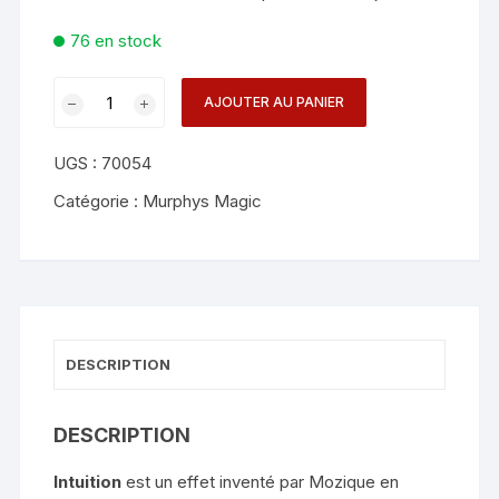
76 en stock
quantité
AJOUTER AU PANIER
de
Intuition
UGS :
70054
-
Mozique,
Catégorie :
Murphys Magic
Alakazam
Magic
and
João
Miranda
Magic
DESCRIPTION
(Gimmicks
and
DESCRIPTION
Online
Instructions)
Intuition
est un effet inventé par Mozique en
-