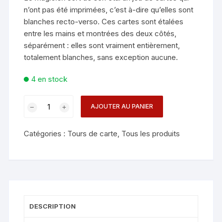
n’ont pas été imprimées, c’est à-dire qu’elles sont
blanches recto-verso. Ces cartes sont étalées
entre les mains et montrées des deux côtés,
séparément : elles sont vraiment entièrement,
totalement blanches, sans exception aucune.
4 en stock
quantité
AJOUTER AU PANIER
de
JEU
Catégories :
Tours de carte
,
Tous les produits
BICYCLE
TRUQUE
-
MENTAL
PHOTOGRAPHY
DESCRIPTION