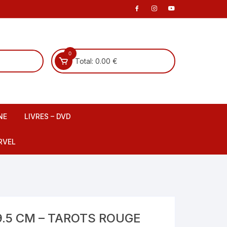
0
Total:
0.00
€
NE
LIVRES – DVD
 scene
Livre Français
RVEL
DVD Français
Livre Anglais
fants
DVD Anglais
9.5 CM – TAROTS ROUGE