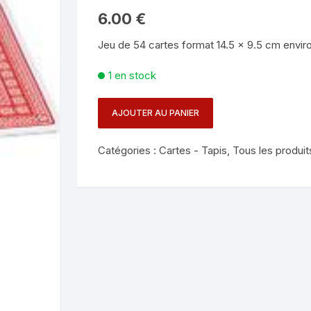
Mentalisme en close-up
Tours avec a
6.00
€
eige – Rubans – Steamers
Jeu de 54 cartes format 14.5 x 9.5 cm enviro
Chop Cup – Gobelets
Tours de cor
allons
1 en stock
Foulards et B
imants
AJOUTER AU PANIER
Grandes Illusi
oughing – Produits
quantité
de
Catégories :
Cartes - Tapis
,
Tous les produit
JEU
JUMBO
ECO
-
14.5
X
9.5
CM
-
TAROTS