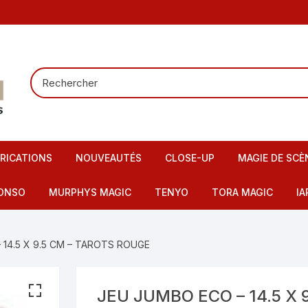
RICATIONS
NOUVEAUTÉS
CLOSE-UP
MAGIE DE SCÈ
Tours de carte
Carte pour la
ONSO
MURPHYS MAGIC
TENYO
TORA MAGIC
IA
Pieces – Billets – Bagues
Mentalisme
IMAX
artes – Tapis
 14.5 X 9.5 CM – TAROTS ROUGE
Elastiques
Scène – Salon
eu – Flash
Mousses – Balles – Anneaux
Tours pour en
ire – FI – Fils – Cordes
JEU JUMBO ECO – 14.5 X 