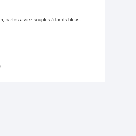
nimaux
n, cartes assez souples à tarots bleus.
de
lendo
ons
s