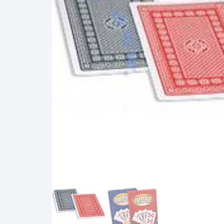
N
B
A
R