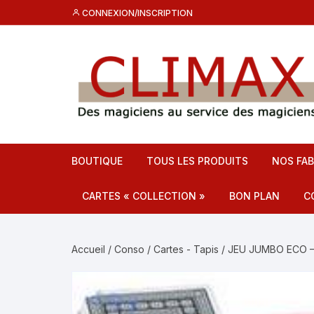
Aller
CONNEXION/INSCRIPTION
au
contenu
BOUTIQUE
TOUS LES PRODUITS
NOS FAB
CARTES « COLLECTION »
BON PLAN
C
Destockage CL
C
Accueil
/
Conso
/
Cartes - Tapis
/ JEU JUMBO ECO –
Promos
F
C