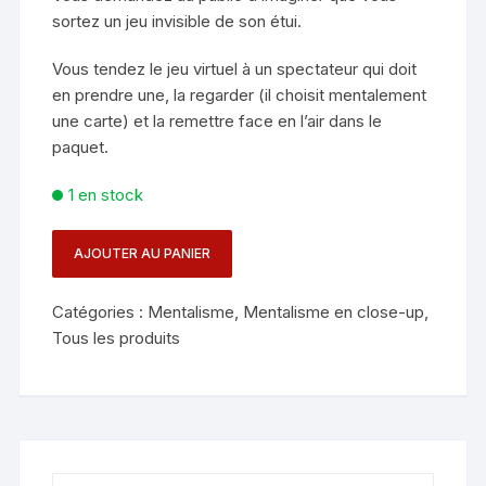
sortez un jeu invisible de son étui.
Vous tendez le jeu virtuel à un spectateur qui doit
en prendre une, la regarder (il choisit mentalement
une carte) et la remettre face en l’air dans le
paquet.
1 en stock
AJOUTER AU PANIER
quantité
de
Catégories :
Mentalisme
,
Mentalisme en close-up
,
JEU
Tous les produits
JUMBO
ECO
-
BRAINWAVE
-
dos