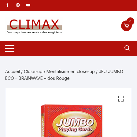
Aller
au
contenu
0
Accueil
/
Close-up
/
Mentalisme en close-up
/ JEU JUMBO
ECO – BRAINWAVE – dos Rouge