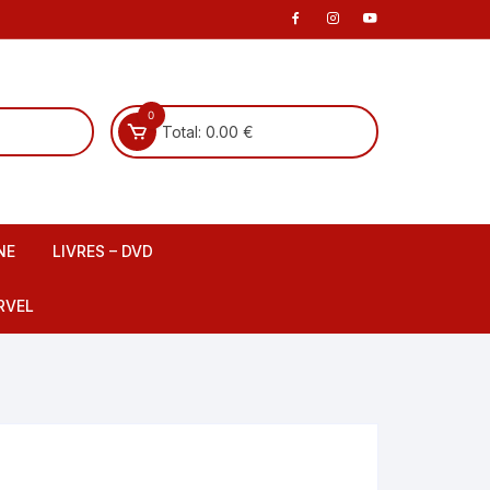
0
Total:
0.00
€
NE
LIVRES – DVD
 scene
Livre Français
RVEL
DVD Français
Livre Anglais
fants
DVD Anglais