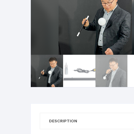
N
B
A
R
DESCRIPTION