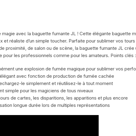
e magie avec la baguette fumante JL ! Cette élégante baguette m
ux et réaliste d’un simple toucher. Parfaite pour sublimer vos to
e de proximité, de salon ou de scène, la baguette fumante JL cré
çue pour les professionnels comme pour les amateurs. Points clés :
ntanément une explosion de fumée magique pour sublimer vos per
t élégant avec fonction de production de fumée cachée
Rechargez-le simplement et réutilisez-le à tout moment
t simple pour les magiciens de tous niveaux
 tours de cartes, les disparitions, les apparitions et plus encore
isation longue durée lors de multiples représentations