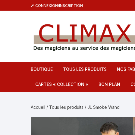
Aller
CONNEXION/INSCRIPTION
au
contenu
BOUTIQUE
TOUS LES PRODUITS
NOS FAB
CARTES « COLLECTION »
BON PLAN
C
Destockage CL
C
Accueil
/
Tous les produits
/ JL Smoke Wand
Promos
F
C