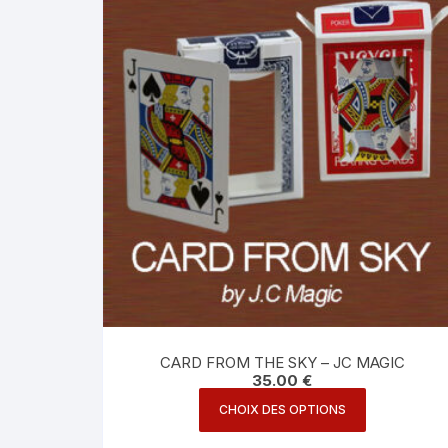
CARD FROM THE SKY – JC MAGIC
35.00
€
Ce
CHOIX DES OPTIONS
produit
a