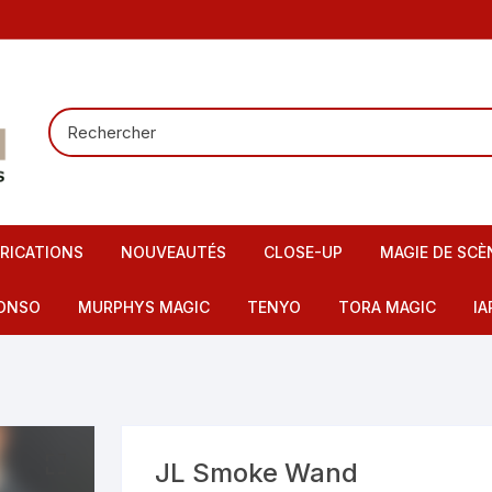
RICATIONS
NOUVEAUTÉS
CLOSE-UP
MAGIE DE SCÈ
Tours de carte
Carte pour la
ONSO
MURPHYS MAGIC
TENYO
TORA MAGIC
IA
Pieces – Billets – Bagues
Mentalisme
IMAX
artes – Tapis
Elastiques
Scène – Salon
eu – Flash
Mousses – Balles – Anneaux
Tours pour en
ire – FI – Fils – Cordes
JL Smoke Wand