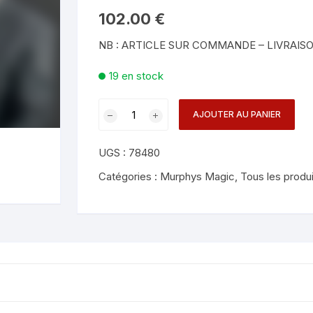
Mentalisme en close-up
Tours avec a
102.00
€
eige – Rubans – Steamers
NB : ARTICLE SUR COMMANDE – LIVRAISO
Chop Cup – Gobelets
Tours de cor
allons
19 en stock
Foulards et B
imants
quantité
AJOUTER AU PANIER
Grandes Illusi
oughing – Produits
de
JL
UGS :
78480
Smoke
Wand
Catégories :
Murphys Magic
,
Tous les produ