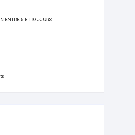
nimaux
N ENTRE 5 ET 10 JOURS
de
lendo
ons
its