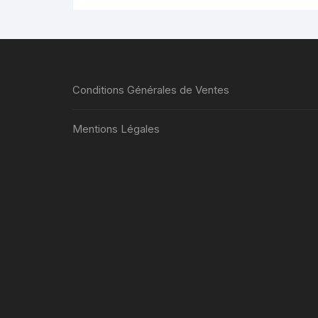
plusieurs
variations.
Les
options
peuvent
Conditions Générales de Ventes
être
choisies
Mentions Légales
sur
la
page
du
produit