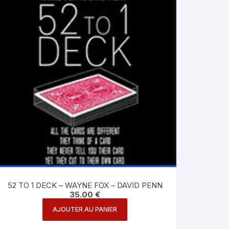
52 TO 1 DECK – WAYNE FOX – DAVID PENN
35.00
€
AJOUTER AU PANIER