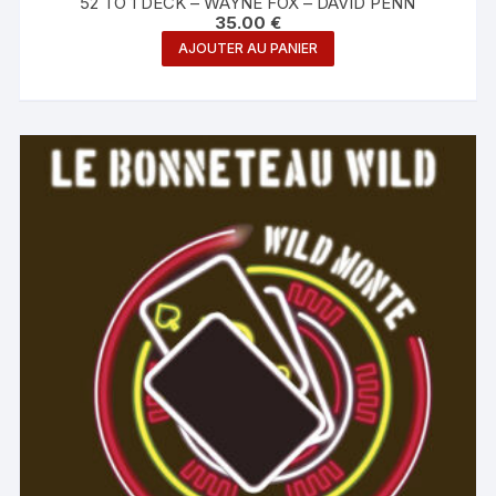
52 TO 1 DECK – WAYNE FOX – DAVID PENN
35.00
€
AJOUTER AU PANIER