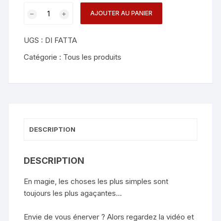
quantité
AJOUTER AU PANIER
de
Jump
UGS :
DI FATTA
-
Mickael
Catégorie :
Tous les produits
Chatelain
DESCRIPTION
DESCRIPTION
En magie, les choses les plus simples sont
toujours les plus agaçantes…
Envie de vous énerver ? Alors regardez la vidéo et