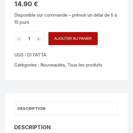
14.90
€
Disponible sur commande – prévoir un délai de 5 à
10 jours
quantité
AJOUTER AU PANIER
de
Jumping
UGS :
DI FATTA
Key
Chain
Catégories :
Nouveautés
,
Tous les produits
DESCRIPTION
DESCRIPTION