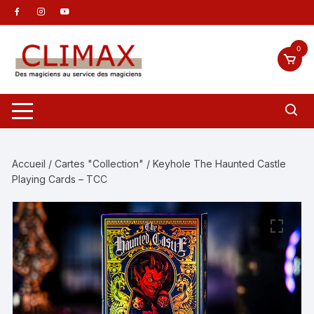
Aller
au
contenu
0
Accueil
/
Cartes "Collection"
/ Keyhole The Haunted Castle
Playing Cards – TCC