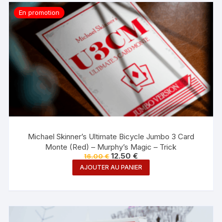
En promotion
Michael Skinner’s Ultimate Bicycle Jumbo 3 Card
Monte (Red) – Murphy’s Magic – Trick
Le
Le
12.50
€
16.00
€
prix
prix
AJOUTER AU PANIER
initial
actuel
était :
est :
16.00 €.
12.50 €.