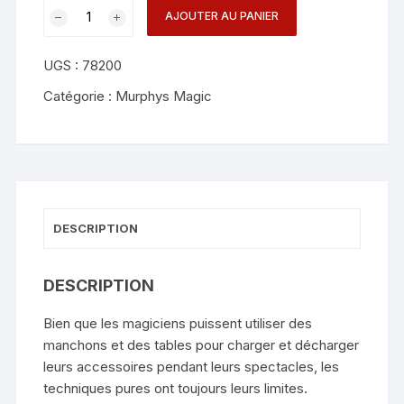
quantité
AJOUTER AU PANIER
de
L
UGS :
78200
Holder
(Double
Catégorie :
Murphys Magic
Ball)
-
Long
Long
&
Bacon
DESCRIPTION
Magic
DESCRIPTION
Bien que les magiciens puissent utiliser des
manchons et des tables pour charger et décharger
leurs accessoires pendant leurs spectacles, les
techniques pures ont toujours leurs limites.