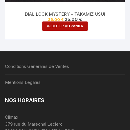
DIAL LOCK MYSTERY – TAKAMIZ USUI
Le
Le
25.00
€
36.00
€
prix
prix
AJOUTER AU PANIER
initial
actuel
était :
est :
36.00 €.
25.00 €.
Conditions Générales de Ventes
Mentions Légales
NOS HORAIRES
Climax
379 rue du Maréchal Leclerc