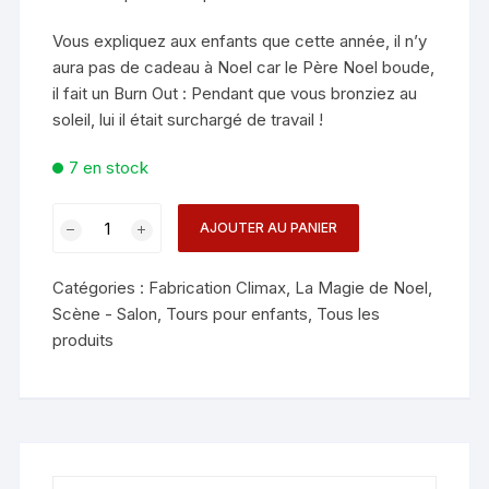
Vous expliquez aux enfants que cette année, il n’y
aura pas de cadeau à Noel car le Père Noel boude,
il fait un Burn Out : Pendant que vous bronziez au
soleil, lui il était surchargé de travail !
7 en stock
quantité
AJOUTER AU PANIER
de
LE
Catégories :
Fabrication Climax
,
La Magie de Noel
,
PERE-
Scène - Salon
,
Tours pour enfants
,
Tous les
NOEL
produits
PERD
LA
TETE