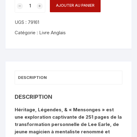
quantité
AJOUTER AU PANIER
de
Legacy,
UGS :
79161
Legends,
and
Catégorie :
Livre Anglais
Lies
-
Lee
Earle
DESCRIPTION
DESCRIPTION
Héritage, Légendes, & « Mensonges » est
une exploration captivante de 251 pages de la
transformation personnelle de Lee Earle, de
jeune magicien à mentaliste renommé et