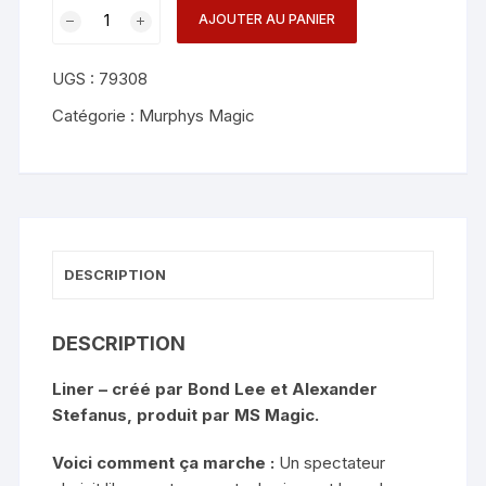
quantité
AJOUTER AU PANIER
de
LINER
UGS :
79308
-
Bond
Catégorie :
Murphys Magic
Lee,
Alexander
Stefanus
&
MS
Magic
DESCRIPTION
(Blue)
DESCRIPTION
Liner – créé par Bond Lee et Alexander
Stefanus, produit par MS Magic.
Voici comment ça marche :
Un spectateur