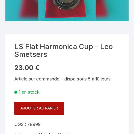
LS Flat Harmonica Cup – Leo
Smetsers
23.00
€
Article sur commande – dispo sous 5 à 10 jours
1 en stock
AJOUTER AU PANIER
quantité
de
UGS :
78999
LS
Flat