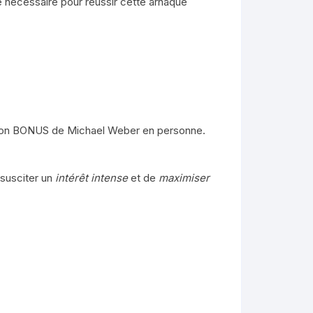
e nécessaire pour réussir cette arnaque
ation BONUS de Michael Weber en personne.
susciter un
intérêt intense
et de
maximiser