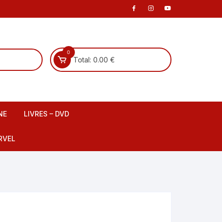
0
Total:
0.00
€
NE
LIVRES – DVD
 scene
Livre Français
RVEL
DVD Français
Livre Anglais
fants
DVD Anglais