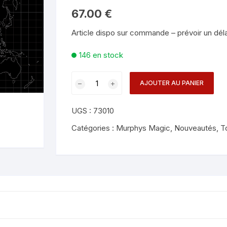
Mentalisme en close-up
Tours avec a
67.00
€
eige – Rubans – Steamers
Article dispo sur commande – prévoir un délai
Chop Cup – Gobelets
Tours de cor
allons
146 en stock
Foulards et B
imants
quantité
AJOUTER AU PANIER
Grandes Illusi
oughing – Produits
de
Master
UGS :
73010
Con
-
Catégories :
Murphys Magic
,
Nouveautés
,
T
Greg
Wilson