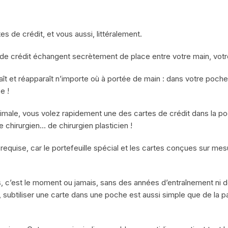
 de crédit, et vous aussi, littéralement.
 de crédit échangent secrètement de place entre votre main, votre
raît et réapparaît n’importe où à portée de main : dans votre poc
e !
imale, vous volez rapidement une des cartes de crédit dans la poc
hirurgien… de chirurgien plasticien !
equise, car le portefeuille spécial et les cartes conçues sur mesur
s, c’est le moment ou jamais, sans des années d’entraînement ni d
subtiliser une carte dans une poche est aussi simple que de la p