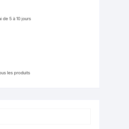
nimaux
 de 5 à 10 jours
de
lendo
ons
ous les produits