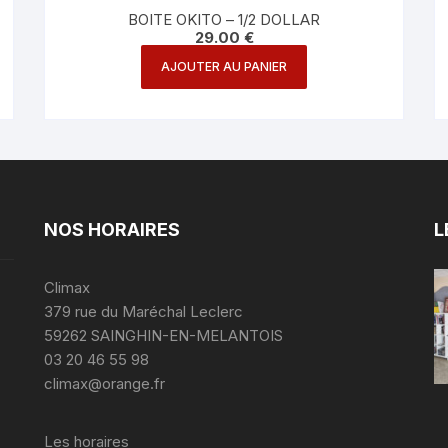
BOITE OKITO – 1/2 DOLLAR
29.00
€
AJOUTER AU PANIER
NOS HORAIRES
L
Climax
379 rue du Maréchal Leclerc
59262 SAINGHIN-EN-MELANTOIS
03 20 46 55 98
climax@orange.fr
Les horaires