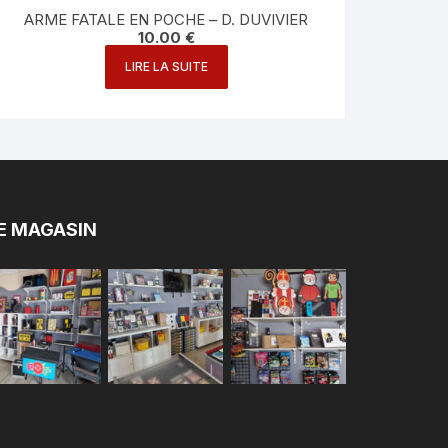
ARME FATALE EN POCHE – D. DUVIVIER
10.00
€
LIRE LA SUITE
E MAGASIN