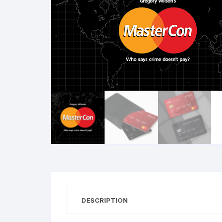
N
B
A
R
DESCRIPTION