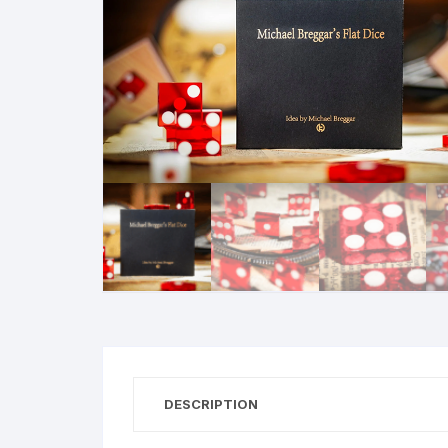
N
B
A
R
DESCRIPTION