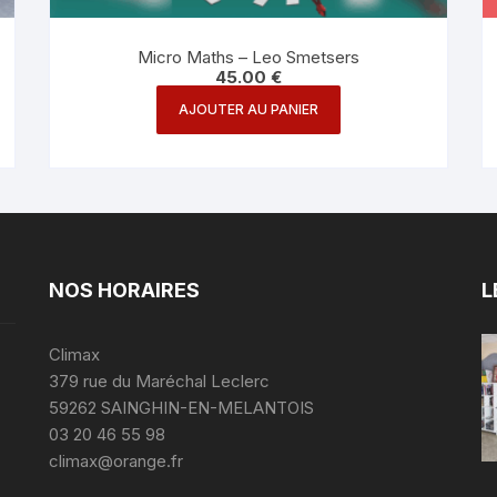
Micro Maths – Leo Smetsers
45.00
€
AJOUTER AU PANIER
NOS HORAIRES
L
Climax
379 rue du Maréchal Leclerc
59262 SAINGHIN-EN-MELANTOIS
03 20 46 55 98
climax@orange.fr