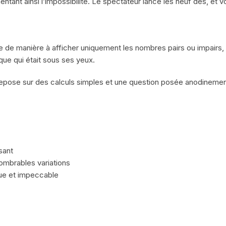
tant ainsi l’impossibilité. Le spectateur lance les neuf dés, et 
e de manière à afficher uniquement les nombres pairs ou impairs, 
que qui était sous ses yeux.
pose sur des calculs simples et une question posée anodinement.
sant
ombrables variations
que et impeccable