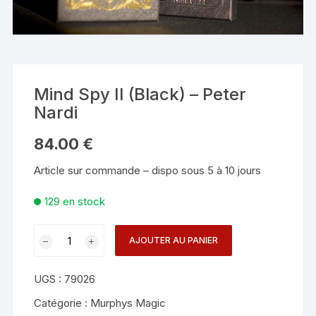
Mind Spy II (Black) – Peter
Nardi
84.00
€
Article sur commande – dispo sous 5 à 10 jours
129 en stock
quantité
AJOUTER AU PANIER
de
Mind
UGS :
79026
Spy
II
Catégorie :
Murphys Magic