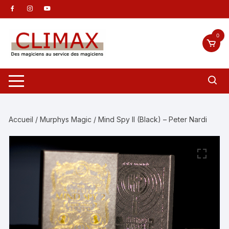
Aller
au
contenu
0
Accueil
/
Murphys Magic
/ Mind Spy II (Black) – Peter Nardi