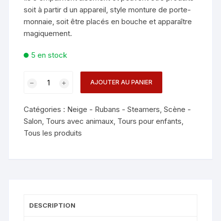
soit à partir d un appareil, style monture de porte-
monnaie, soit être placés en bouche et apparaître
magiquement.
5 en stock
quantité
AJOUTER AU PANIER
de
MOUTH
Catégories :
Neige - Rubans - Steamers
,
Scène -
COILS
Salon
,
Tours avec animaux
,
Tours pour enfants
,
STANDARD
Tous les produits
-
COLOR
DESCRIPTION