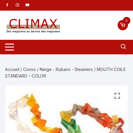
Aller
au
contenu
0
Accueil
/
Conso
/
Neige - Rubans - Steamers
/ MOUTH COILS
STANDARD – COLOR