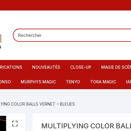
RICATIONS
NOUVEAUTÉS
CLOSE-UP
MAGIE DE SCÈ
Tours de carte
Carte pour la
ONSO
MURPHYS MAGIC
TENYO
TORA MAGIC
IA
Pieces – Billets – Bagues
Mentalisme
IMAX
artes – Tapis
LYING COLOR BALLS VERNET – BLEUES
Elastiques
Scène – Salon
eu – Flash
Mousses – Balles – Anneaux
Tours pour en
ire – FI – Fils – Cordes
MULTIPLYING COLOR BAL