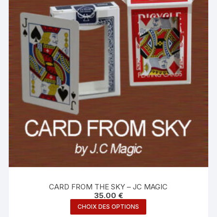
CARD FROM THE SKY – JC MAGIC
35.00
€
Ce
CHOIX DES OPTIONS
produit