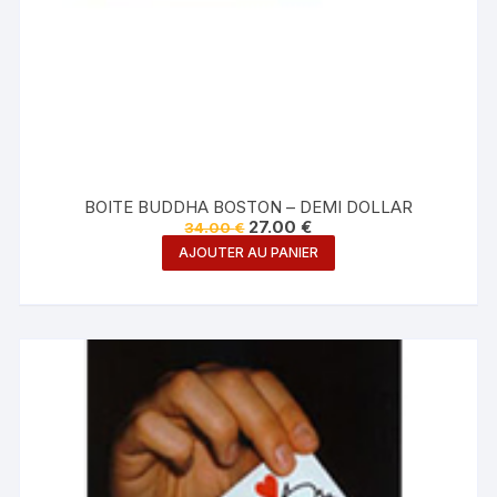
BOITE BUDDHA BOSTON – DEMI DOLLAR
Le
Le
27.00
€
34.00
€
prix
prix
AJOUTER AU PANIER
initial
actuel
était :
est :
34.00 €.
27.00 €.