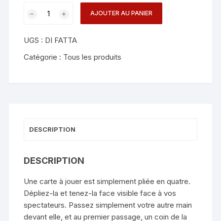
quantité
AJOUTER AU PANIER
de
One
UGS :
DI FATTA
-
One
Catégorie :
Tous les produits
-
Mickael
Chatelain
DESCRIPTION
DESCRIPTION
Une carte à jouer est simplement pliée en quatre.
Dépliez-la et tenez-la face visible face à vos
spectateurs. Passez simplement votre autre main
devant elle, et au premier passage, un coin de la