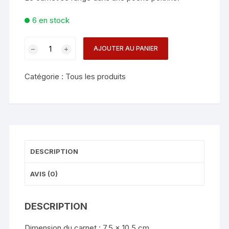
6 en stock
quantité
AJOUTER AU PANIER
de
PAD
Catégorie :
Tous les produits
-
RECHARGE
FORMAT
CLOSE-
UP
DESCRIPTION
AVIS (0)
DESCRIPTION
Dimension du carnet : 7.5 x 10.5 cm