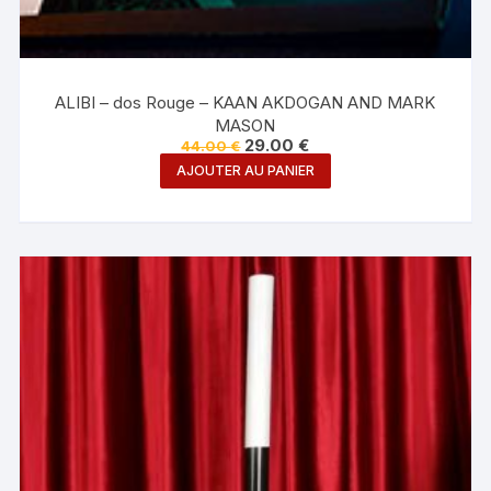
ALIBI – dos Rouge – KAAN AKDOGAN AND MARK
MASON
Le
Le
29.00
€
44.00
€
prix
prix
AJOUTER AU PANIER
initial
actuel
était :
est :
44.00 €.
29.00 €.