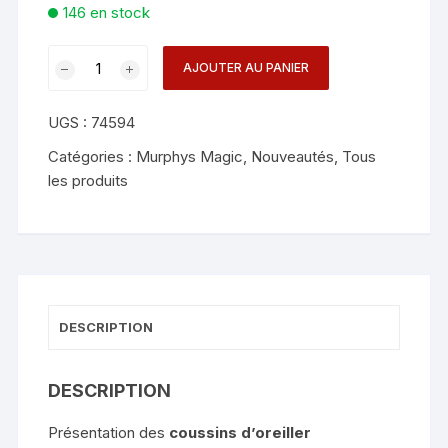
146 en stock
quantité
AJOUTER AU PANIER
de
Pillow
UGS :
74594
Squeaker
Single
Catégories :
Murphys Magic
,
Nouveautés
,
Tous
Voice
les produits
(12pk
Jumbo)
-
Murphy's
Magic
DESCRIPTION
DESCRIPTION
Présentation des
coussins d’oreiller