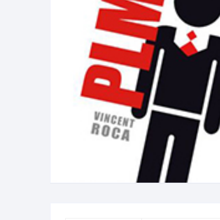
N
B
A
R