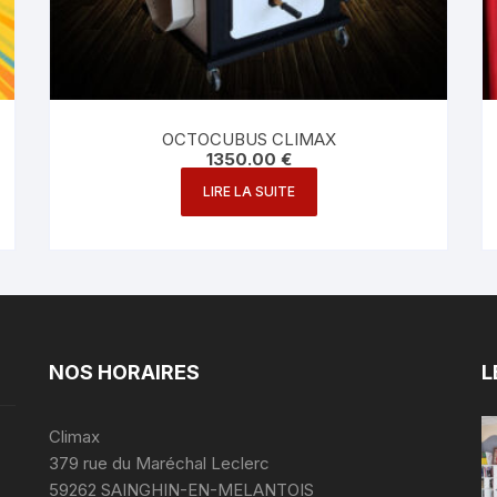
OCTOCUBUS CLIMAX
1350.00
€
LIRE LA SUITE
NOS HORAIRES
L
Climax
379 rue du Maréchal Leclerc
59262 SAINGHIN-EN-MELANTOIS