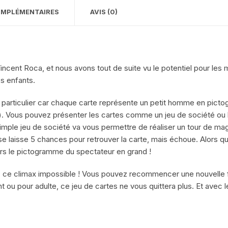
OMPLÉMENTAIRES
AVIS (0)
cent Roca, et nous avons tout de suite vu le potentiel pour les mag
es enfants.
particulier car chaque carte représente un petit homme en pictog
c.). Vous pouvez présenter les cartes comme un jeu de société ou 
imple jeu de société va vous permettre de réaliser un tour de mag
 se laisse 5 chances pour retrouver la carte, mais échoue. Alors 
lors le pictogramme du spectateur en grand !
c ce climax impossible ! Vous pouvez recommencer une nouvelle fo
t ou pour adulte, ce jeu de cartes ne vous quittera plus. Et avec 