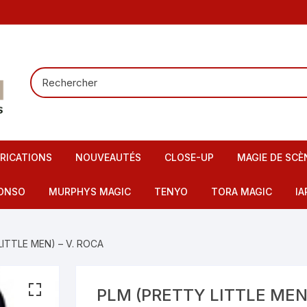
RICATIONS
NOUVEAUTÉS
CLOSE-UP
MAGIE DE SCÈ
Tours de carte
Carte pour la
ONSO
MURPHYS MAGIC
TENYO
TORA MAGIC
IA
Pieces – Billets – Bagues
Mentalisme
IMAX
artes – Tapis
LITTLE MEN) – V. ROCA
Elastiques
Scène – Salon
eu – Flash
Mousses – Balles – Anneaux
Tours pour en
ire – FI – Fils – Cordes
PLM (PRETTY LITTLE MEN)