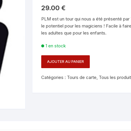
Mentalisme en close-up
Tours avec a
29.00
€
eige – Rubans – Steamers
PLM est un tour qui nous a été présenté par 
Chop Cup – Gobelets
Tours de cor
allons
le potentiel pour les magiciens ! Facile à fair
les adultes que pour les enfants.
Foulards et B
imants
1 en stock
Grandes Illusi
oughing – Produits
AJOUTER AU PANIER
quantité
de
Catégories :
Tours de carte
,
Tous les produi
PLM
(PRETTY
LITTLE
MEN)
-
V.
ROCA