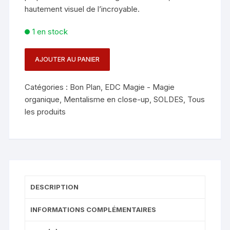
hautement visuel de l’incroyable.
1 en stock
AJOUTER AU PANIER
quantité
de
Catégories :
Bon Plan
,
EDC Magie - Magie
POST
organique
,
Mentalisme en close-up
,
SOLDES
,
Tous
IT
les produits
GONE
-
J.
MONTOTO
DESCRIPTION
INFORMATIONS COMPLÉMENTAIRES