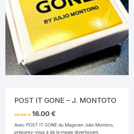
POST IT GONE – J. MONTOTO
Le
Le
16.00
€
29.00
€
prix
prix
initial
actuel
Avec POST IT GONE du Magicien Julio Montoro,
était :
est :
29.00 €.
16.00 €.
préparez-vous à de la magie divertissant,