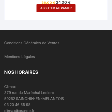
Le
Le
24.00
€
36.00
€
prix
prix
AJOUTER AU PANIER
initial
actuel
était :
est :
36.00 €.
24.00 €.
Conditions Générales de Ventes
Mentions Légales
NOS HORAIRES
Climax
379 rue du Maréchal Leclerc
59262 SAINGHIN-EN-MELANTOIS
03 20 46 55 98
climax@orange.fr