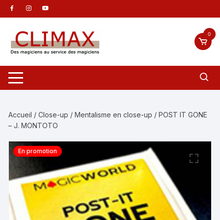
Aller
au
contenu
0
Accueil
/
Close-up
/
Mentalisme en close-up
/ POST IT GONE
– J. MONTOTO
En promotion