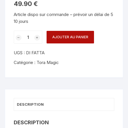
49.90
€
Article dispo sur commande – prévoir un délai de 5
10 jours
quantité
AJOUTER AU PANIER
de
Power
UGS :
DI FATTA
Cube
-
Catégorie :
Tora Magic
Tora
Magic
DESCRIPTION
DESCRIPTION