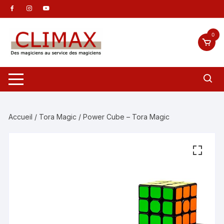
Aller
au
contenu
0
Accueil
/
Tora Magic
/ Power Cube – Tora Magic