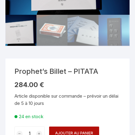
Prophet’s Billet – PITATA
284.00
€
Article disponible sur commande – prévoir un délai
de 5 à 10 jours
24 en stock
quantité
AJOUTER AU PANIER