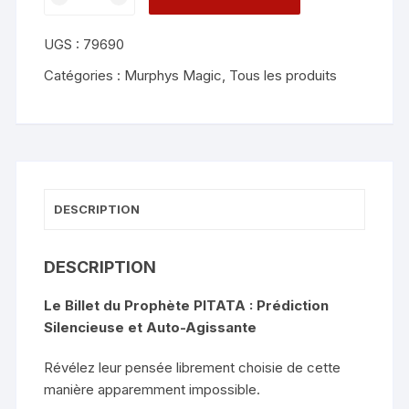
de
Prophet's
UGS :
79690
Billet
-
Catégories :
Murphys Magic
,
Tous les produits
PITATA
DESCRIPTION
DESCRIPTION
Le Billet du Prophète PITATA : Prédiction
Silencieuse et Auto-Agissante
Révélez leur pensée librement choisie de cette
manière apparemment impossible.