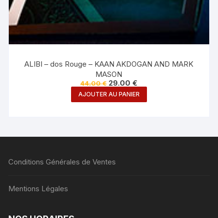
ALIBI – dos Rouge – KAAN AKDOGAN AND MARK
MASON
Le
Le
29.00
€
44.00
€
prix
prix
AJOUTER AU PANIER
initial
actuel
était :
est :
44.00 €.
29.00 €.
Conditions Générales de Ventes
Mentions Légales