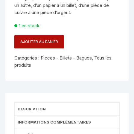
un autre, d’un papier à un billet, d’une pièce de
cuivre à une pièce d’argent.
1 en stock
AJOUTER AU PANIER
quantité
de
Catégories :
Pieces - Billets - Bagues
,
Tous les
QUIVER
produits
VDR
-
KELVIN
CHOW
DESCRIPTION
INFORMATIONS COMPLÉMENTAIRES