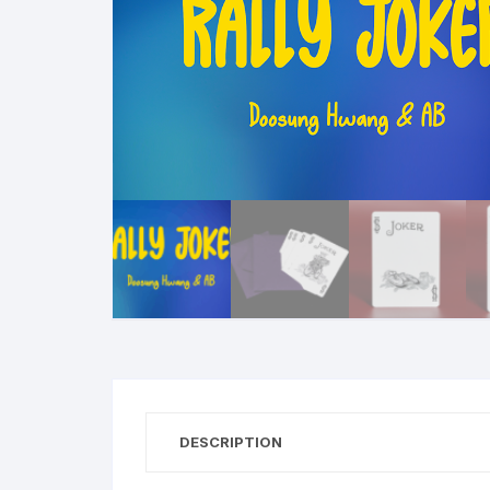
N
B
A
R
DESCRIPTION