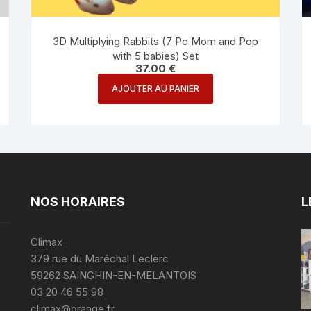
3D Multiplying Rabbits (7 Pc Mom and Pop
with 5 babies) Set
37.00
€
AJOUTER AU PANIER
NOS HORAIRES
L
Climax
379 rue du Maréchal Leclerc
59262 SAINGHIN-EN-MELANTOIS
03 20 46 55 98
climax@orange.fr