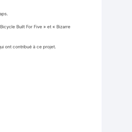
aps.
icycle Built For Five » et « Bizarre
ui ont contribué à ce projet.