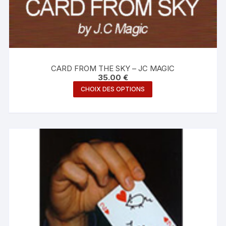
CARD FROM THE SKY – JC MAGIC
35.00
€
Ce
CHOIX DES OPTIONS
produit
a
plusieurs
variations.
Les
options
peuvent
être
choisies
sur
la