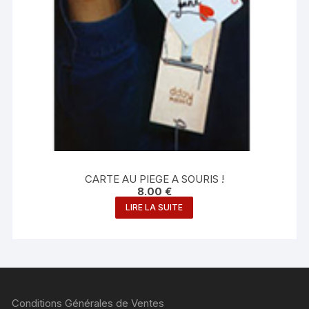
page
du
produit
CARTE AU PIEGE A SOURIS !
8.00
€
LIRE LA SUITE
Conditions Générales de Ventes