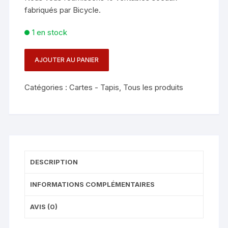
fabriqués par Bicycle.
1 en stock
AJOUTER AU PANIER
quantité
de
Catégories :
Cartes - Tapis
,
Tous les produits
SCEAUX
BICYCLE
-
ETIQUETTE
DESCRIPTION
INFORMATIONS COMPLÉMENTAIRES
AVIS (0)