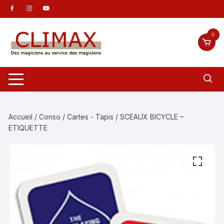
Aller
au
contenu
0
Accueil
/
Conso
/
Cartes - Tapis
/ SCEAUX BICYCLE –
ETIQUETTE