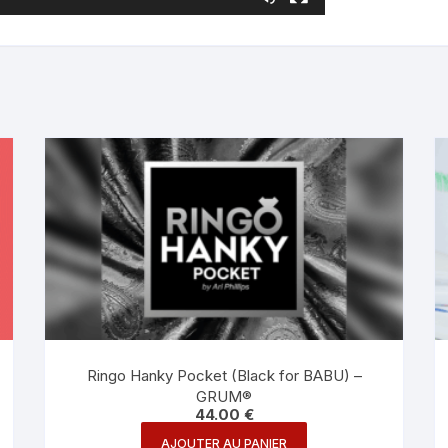
Ringo Hanky Pocket (Black for BABU) –
GRUM®
44.00
€
AJOUTER AU PANIER