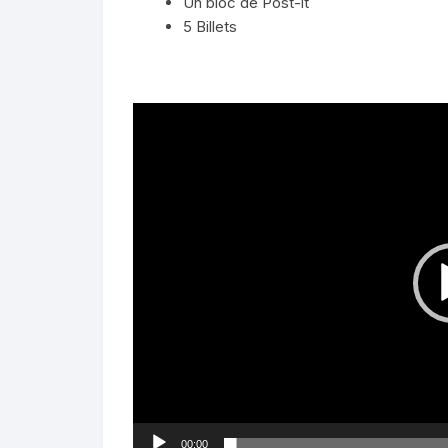
Un bloc de Post-it
5 Billets
Lecteur
vidéo
00:00