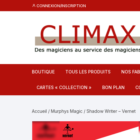
Aller
CONNEXION/INSCRIPTION
au
contenu
BOUTIQUE
TOUS LES PRODUITS
NOS FAB
CARTES « COLLECTION »
BON PLAN
C
Destockage CL
C
Accueil
/
Murphys Magic
/ Shadow Writer – Vernet
Promos
F
C