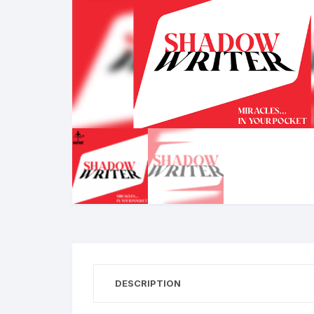
N
B
A
R
DESCRIPTION