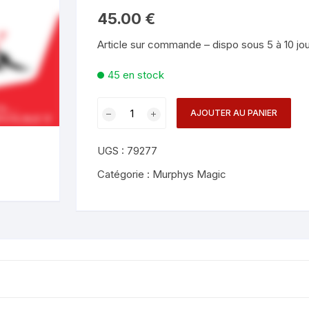
Mentalisme en close-up
Tours avec a
45.00
€
eige – Rubans – Steamers
Article sur commande – dispo sous 5 à 10 jo
Chop Cup – Gobelets
Tours de cor
allons
45 en stock
Foulards et B
imants
quantité
AJOUTER AU PANIER
Grandes Illusi
oughing – Produits
de
Shadow
UGS :
79277
Writer
-
Catégorie :
Murphys Magic
Vernet