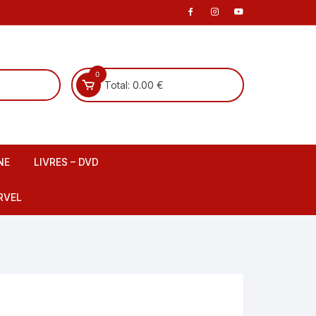
0
Total:
0.00
€
NE
LIVRES – DVD
 scene
Livre Français
RVEL
DVD Français
Livre Anglais
fants
DVD Anglais