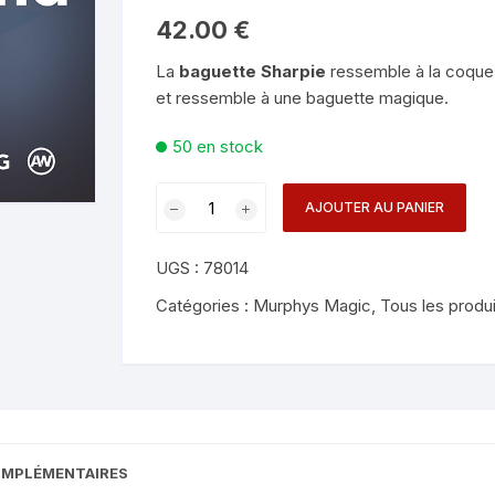
Mentalisme en close-up
Tours avec a
42.00
€
eige – Rubans – Steamers
La
baguette Sharpie
ressemble à la coque 
Chop Cup – Gobelets
Tours de cor
allons
et ressemble à une baguette magique.
Foulards et B
imants
50 en stock
Grandes Illusi
oughing – Produits
quantité
AJOUTER AU PANIER
de
Sharpie
UGS :
78014
Wand
-
Catégories :
Murphys Magic
,
Tous les produ
Alan
Wong
OMPLÉMENTAIRES