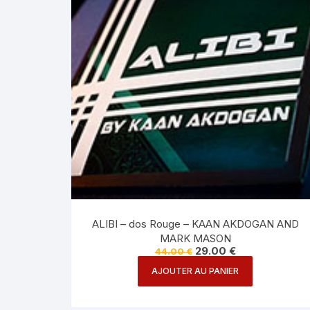
ALIBI – dos Rouge – KAAN AKDOGAN AND
MARK MASON
Le
Le
29.00
€
44.00
€
prix
prix
initial
actuel
AJOUTER AU PANIER
était :
est :
44.00 €.
29.00 €.