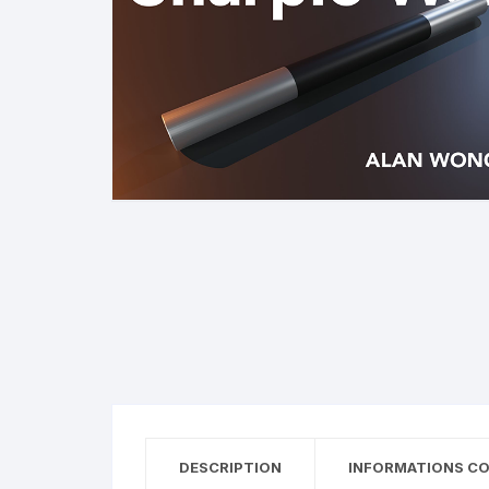
N
B
A
R
DESCRIPTION
INFORMATIONS C