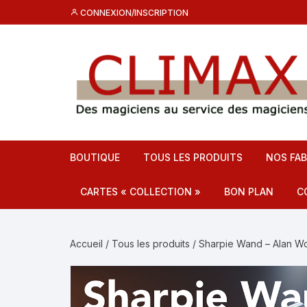
Aller
CONNEXION/INSCRIPTION
au
contenu
BOUTIQUE
TOUS LES PRODUITS
NOS FAB
CARTES « COLLECTION »
BON PLAN
C
Destockage CL
C
Accueil
/
Tous les produits
/ Sharpie Wand – Alan W
Promos
F
C