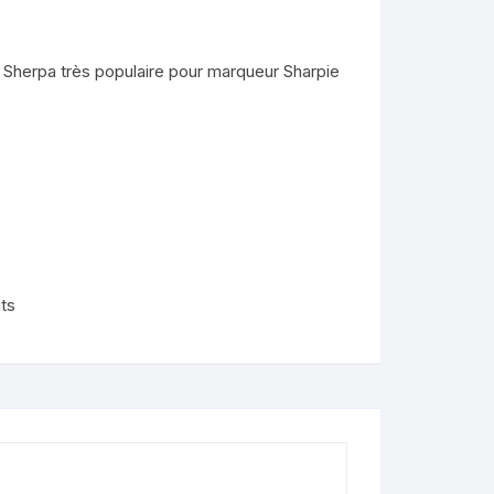
nimaux
Sherpa très populaire pour marqueur Sharpie
de
lendo
ons
its