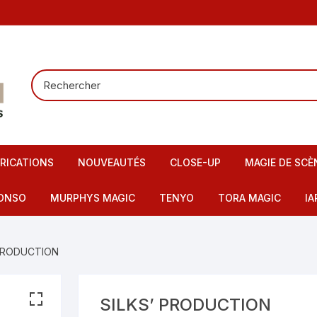
RICATIONS
NOUVEAUTÉS
CLOSE-UP
MAGIE DE SCÈ
Tours de carte
Carte pour la
ONSO
MURPHYS MAGIC
TENYO
TORA MAGIC
IA
Pieces – Billets – Bagues
Mentalisme
IMAX
artes – Tapis
 PRODUCTION
Elastiques
Scène – Salon
eu – Flash
Mousses – Balles – Anneaux
Tours pour en
ire – FI – Fils – Cordes
SILKS’ PRODUCTION