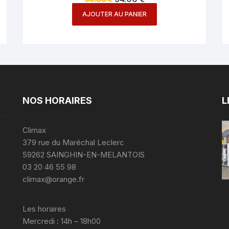
prix
prix
initial
actuel
AJOUTER AU PANIER
était :
est :
56.00 €.
34.00 €.
NOS HORAIRES
L
Climax
379 rue du Maréchal Leclerc
59262 SAINGHIN-EN-MELANTOIS
03 20 46 55 98
climax@orange.fr
Les horaires
Mercredi : 14h – 18h00