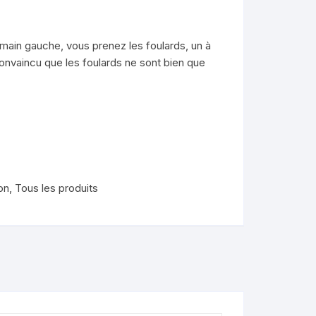
nimaux
 main gauche, vous prenez les foulards, un à
de
t convaincu que les foulards ne sont bien que
.
lendo
ons
on
,
Tous les produits