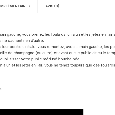
OMPLÉMENTAIRES
AVIS (0)
ain gauche, vous prenez les foulards, un à un et les jetez en l’air 
s ne cachent rien d’autre.
s leur position initiale, vous remontez, avec la main gauche, les po
eille de champagne (ou autre) et avant que le public ait eu le te
e quoi laisser votre public médusé bouche bée.
à un et les jeter en l’air; vous ne tenez toujours que des foulards
s.