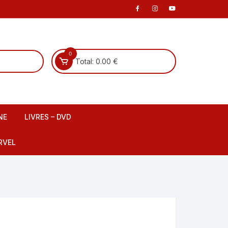
0
Total:
0.00
€
NE
LIVRES – DVD
 scene
Livre Français
RVEL
DVD Français
Livre Anglais
fants
DVD Anglais