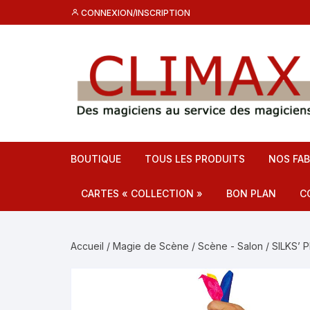
Aller
CONNEXION/INSCRIPTION
au
contenu
BOUTIQUE
TOUS LES PRODUITS
NOS FAB
CARTES « COLLECTION »
BON PLAN
C
Destockage CL
C
Accueil
/
Magie de Scène
/
Scène - Salon
/ SILKS’
Promos
F
C