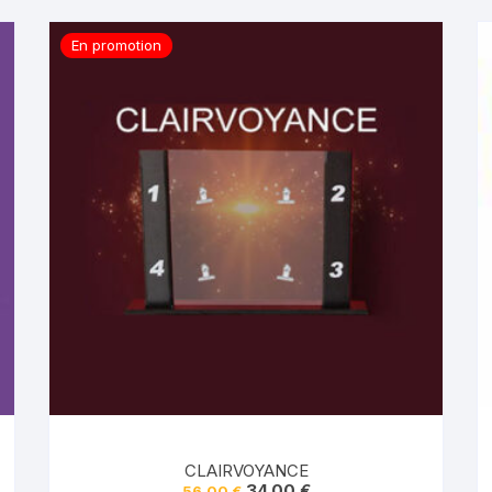
En promotion
CLAIRVOYANCE
Le
Le
34.00
€
56.00
€