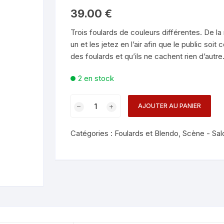
Mentalisme en close-up
Tours avec a
39.00
€
eige – Rubans – Steamers
Trois foulards de couleurs différentes. De la
Chop Cup – Gobelets
Tours de cor
allons
un et les jetez en l’air afin que le public soi
des foulards et qu’ils ne cachent rien d’autre
Foulards et B
imants
2 en stock
Grandes Illusi
oughing – Produits
quantité
AJOUTER AU PANIER
de
SILKS'
Catégories :
Foulards et Blendo
,
Scène - Sal
PRODUCTION