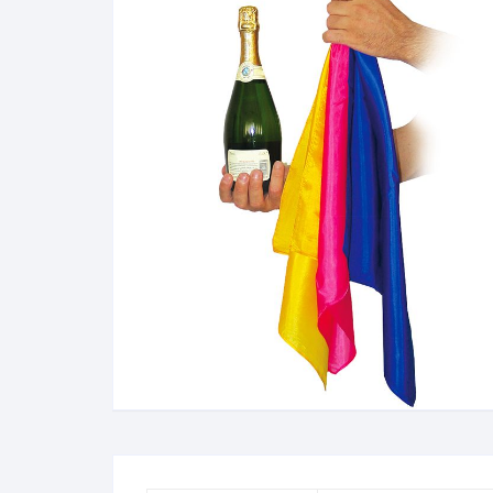
N
B
A
R