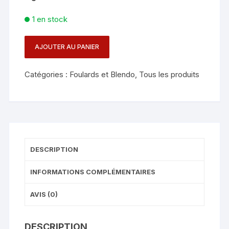
1 en stock
AJOUTER AU PANIER
quantité
de
Catégories :
Foulards et Blendo
,
Tous les produits
SITTA
CARD
SILK
-
45
x
DESCRIPTION
45
INFORMATIONS COMPLÉMENTAIRES
AVIS (0)
DESCRIPTION