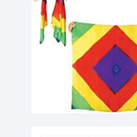
N
B
A
R