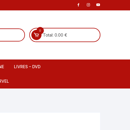
0
Total:
0.00
€
NE
LIVRES – DVD
 scene
Livre Français
RVEL
DVD Français
Livre Anglais
fants
DVD Anglais