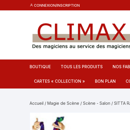
Aller
CONNEXION/INSCRIPTION
au
contenu
BOUTIQUE
TOUS LES PRODUITS
NOS FAB
CARTES « COLLECTION »
BON PLAN
C
Destockage CL
C
Accueil
/
Magie de Scène
/
Scène - Salon
/ SITTA 
Promos
F
C