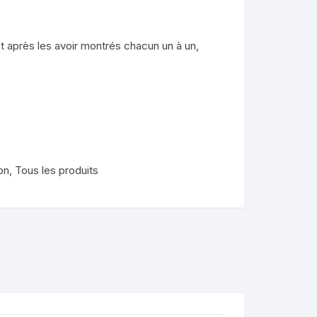
nimaux
t après les avoir montrés chacun un à un,
de
lendo
ons
on
,
Tous les produits