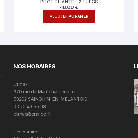
PIECE PLIANTE – 2 EUROS
48.00
€
AJOUTER AU PANIER
NOS HORAIRES
L
Climax
379 rue du Maréchal Leclerc
59262 SAINGHIN-EN-MELANTOIS
03 20 46 55 98
climax@orange.fr
Les horaires