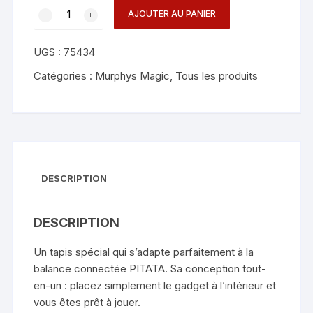
quantité
AJOUTER AU PANIER
de
Smart
UGS :
75434
Scale
Pad
Catégories :
Murphys Magic
,
Tous les produits
-
Pitata
Magic
DESCRIPTION
DESCRIPTION
Un tapis spécial qui s’adapte parfaitement à la
balance connectée PITATA. Sa conception tout-
en-un : placez simplement le gadget à l’intérieur et
vous êtes prêt à jouer.