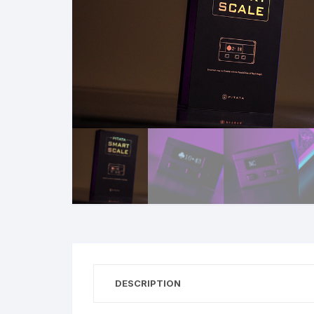
N
B
A
R
DESCRIPTION