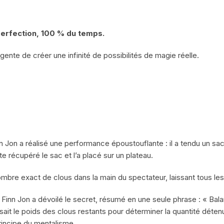
perfection, 100 % du temps.
ligente de créer une infinité de possibilités de magie réelle.
 Jon a réalisé une performance époustouflante : il a tendu un sa
e récupéré le sac et l’a placé sur un plateau.
ombre exact de clous dans la main du spectateur, laissant tous les
 Finn Jon a dévoilé le secret, résumé en une seule phrase : « Bal
isait le poids des clous restants pour déterminer la quantité déten
rincipe du mentalisme.