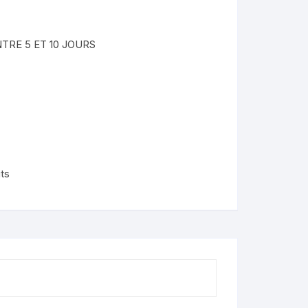
nimaux
TRE 5 ET 10 JOURS
de
lendo
ons
its