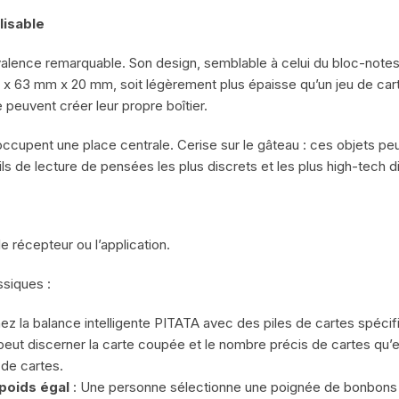
lisable
valence remarquable. Son design, semblable à celui du bloc-notes i
x 63 mm x 20 mm, soit légèrement plus épaisse qu’un jeu de cartes
peuvent créer leur propre boîtier.
occupent une place centrale. Cerise sur le gâteau : ces objets pe
reils de lecture de pensées les plus discrets et les plus high-tech d
e récepteur ou l’application.
ssiques :
z la balance intelligente PITATA avec des piles de cartes spécif
 peut discerner la carte coupée et le nombre précis de cartes qu’
 de cartes.
 poids égal
: Une personne sélectionne une poignée de bonbons ou