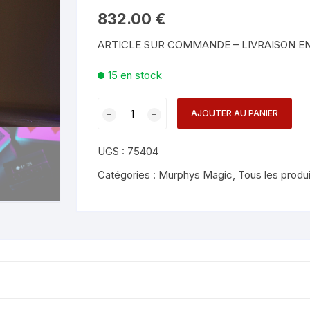
Mentalisme en close-up
Tours avec a
832.00
€
eige – Rubans – Steamers
ARTICLE SUR COMMANDE – LIVRAISON EN
Chop Cup – Gobelets
Tours de cor
allons
15 en stock
Foulards et B
imants
quantité
AJOUTER AU PANIER
Grandes Illusi
oughing – Produits
de
Smart
UGS :
75404
Scale
-
Catégories :
Murphys Magic
,
Tous les produ
Pitata
Magic