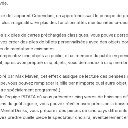
evée.
pale de l’appareil. Cependant, en approfondissant le principe de po
s plus imaginatifs. En plus des fonctionnalités mentionnées ci-dess
es six piles de cartes préchargées classiques, vous pouvez person
ouvez créer des piles de billets personnalisées avec des objets c
nes de mentalisme existantes.
empruntez cinq objets au public, et un membre du public en prend
t, après avoir préparé cinq objets, vous demandez à cinq membres
piré par Max Maven, cet effet classique de lecture des pensées con
cipe, vous pouvez remplacer la bille par n’importe quel autre obje
être spécialement programmé.)
de l’équipe PITATA où vous présentez cinq verres de boissons diffé
ns du goût aiguisé, vous pouvez révéler avec précision la boisso
à Mental Drinks, vous préparez des pièces de cinq pays différents
ez prédire quelle pièce le spectateur choisira, éventuellement e