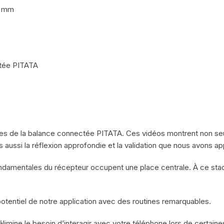
0 mm
ctée PITATA
lles de la balance connectée PITATA. Ces vidéos montrent non seul
ussi la réflexion approfondie et la validation que nous avons ap
ondamentales du récepteur occupent une place centrale. À ce stade, 
otentiel de notre application avec des routines remarquables.
élimine le besoin d’interagir avec votre téléphone lors de certain