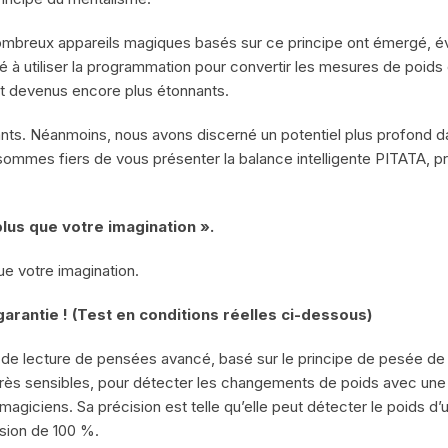
nombreux appareils magiques basés sur ce principe ont émergé, é
à utiliser la programmation pour convertir les mesures de poid
nt devenus encore plus étonnants.
nts. Néanmoins, nous avons discerné un potentiel plus profond da
ommes fiers de vous présenter la balance intelligente PITATA, p
lus que votre imagination ».
e votre imagination.
arantie ! (Test en conditions réelles ci-dessous)
l de lecture de pensées avancé, basé sur le principe de pesée de F
ès sensibles, pour détecter les changements de poids avec une p
agiciens. Sa précision est telle qu’elle peut détecter le poids d
sion de 100 %.