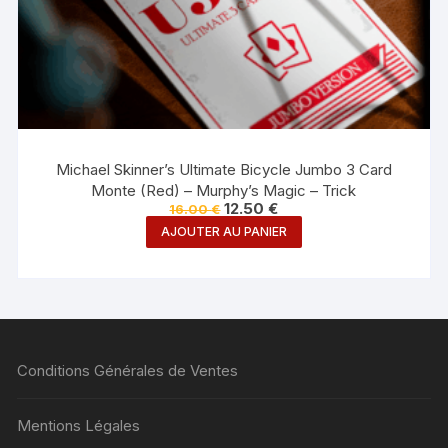
Michael Skinner’s Ultimate Bicycle Jumbo 3 Card
Monte (Red) – Murphy’s Magic – Trick
Le
Le
12.50
€
16.00
€
prix
prix
AJOUTER AU PANIER
initial
actuel
était :
est :
16.00 €.
12.50 €.
Conditions Générales de Ventes
Mentions Légales