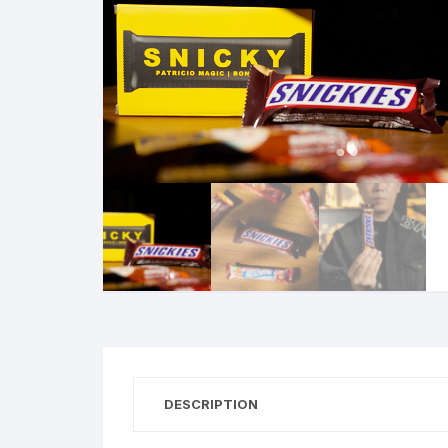
N
B
A
R
DESCRIPTION