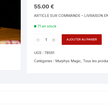
Mentalisme en close-up
Tours avec a
55.00
€
eige – Rubans – Steamers
ARTICLE SUR COMMANDE – LIVRAISON EN
Chop Cup – Gobelets
Tours de cor
allons
71 en stock
Foulards et B
imants
quantité
AJOUTER AU PANIER
Grandes Illusi
oughing – Produits
de
SNICKY
UGS :
78591
-
Patricio,
Catégories :
Murphys Magic
,
Tous les produ
Bond
Lee,
&
MS
Magic