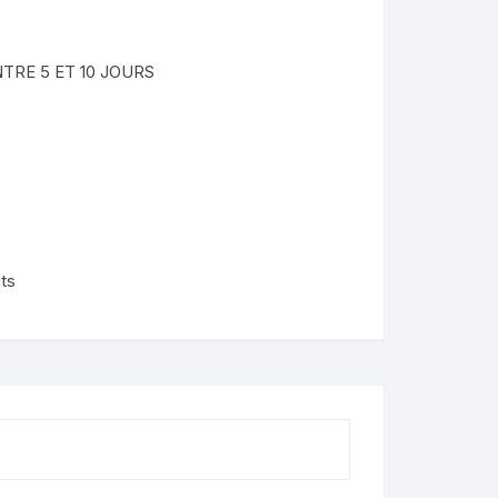
nimaux
TRE 5 ET 10 JOURS
de
lendo
ons
its