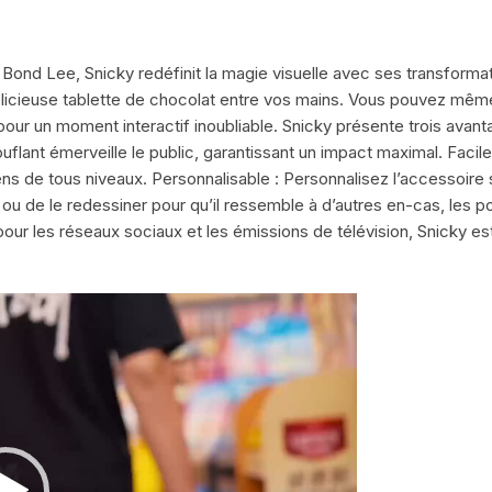
t Bond Lee, Snicky redéfinit la magie visuelle avec ses transform
icieuse tablette de chocolat entre vos mains. Vous pouvez même all
pour un moment interactif inoubliable. Snicky présente trois avan
touflant émerveille le public, garantissant un impact maximal. Fa
s de tous niveaux. Personnalisable : Personnalisez l’accessoire sel
 de le redessiner pour qu’il ressemble à d’autres en-cas, les poss
 pour les réseaux sociaux et les émissions de télévision, Snicky e