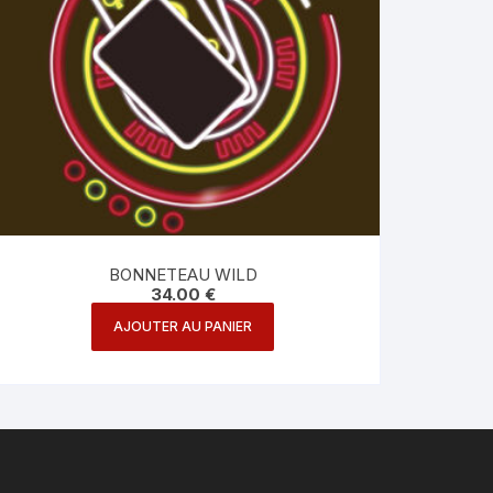
BONNETEAU WILD
34.00
€
AJOUTER AU PANIER