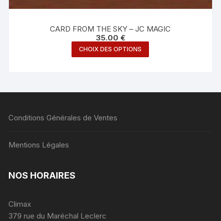
CARD FROM THE SKY – JC MAGIC
35.00
€
Ce
CHOIX DES OPTIONS
produit
a
plusieurs
variations.
Les
Conditions Générales de Ventes
options
peuvent
être
Mentions Légales
choisies
sur
NOS HORAIRES
la
page
du
Climax
produit
379 rue du Maréchal Leclerc