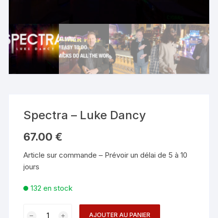
Spectra – Luke Dancy
67.00
€
Article sur commande – Prévoir un délai de 5 à 10
jours
132 en stock
quantité
AJOUTER AU PANIER