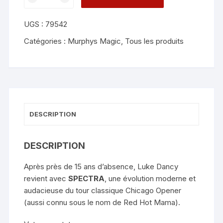
de
Spectra
UGS :
79542
-
Luke
Catégories :
Murphys Magic
,
Tous les produits
Dancy
DESCRIPTION
DESCRIPTION
Après près de 15 ans d’absence, Luke Dancy
revient avec
SPECTRA
, une évolution moderne et
audacieuse du tour classique Chicago Opener
(aussi connu sous le nom de Red Hot Mama).