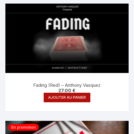
Fading (Red) – Anthony Vasquez
27.00
€
AJOUTER AU PANIER
En promotion