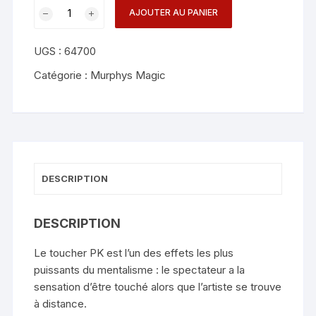
quantité
AJOUTER AU PANIER
de
Spectro
UGS :
64700
Touch
-
Catégorie :
Murphys Magic
João
Miranda
and
Pierre
Velarde
DESCRIPTION
DESCRIPTION
Le toucher PK est l’un des effets les plus
puissants du mentalisme : le spectateur a la
sensation d’être touché alors que l’artiste se trouve
à distance.