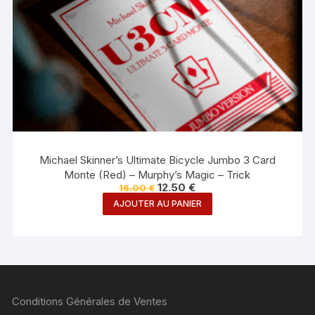
Michael Skinner’s Ultimate Bicycle Jumbo 3 Card
Monte (Red) – Murphy’s Magic – Trick
Le
Le
12.50
€
16.00
€
prix
prix
AJOUTER AU PANIER
initial
actuel
était :
est :
16.00 €.
12.50 €.
Conditions Générales de Ventes