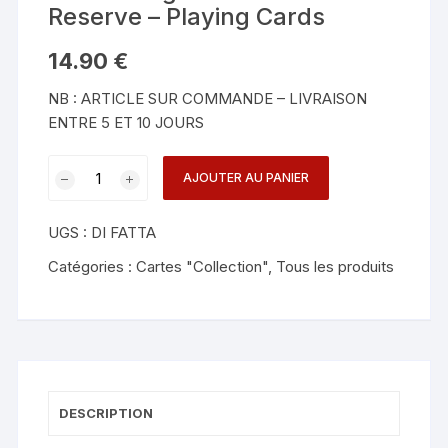
Reserve – Playing Cards
14.90
€
NB : ARTICLE SUR COMMANDE – LIVRAISON
ENTRE 5 ET 10 JOURS
quantité
AJOUTER AU PANIER
de
Street
UGS :
DI FATTA
Magic
Deck:
Catégories :
Cartes "Collection"
,
Tous les produits
Private
Reserve
-
Playing
Cards
DESCRIPTION