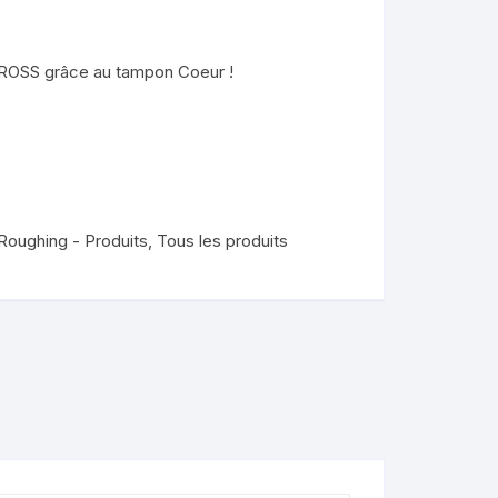
nimaux
CROSS grâce au tampon Coeur !
de
lendo
ons
Roughing - Produits
,
Tous les produits