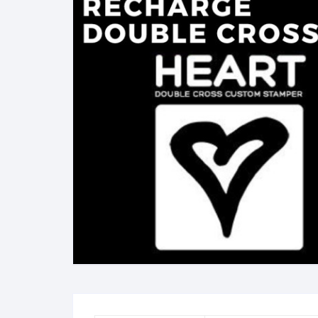
N
B
A
R