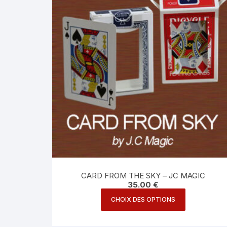
CARD FROM THE SKY – JC MAGIC
35.00
€
Ce
CHOIX DES OPTIONS
produit
a