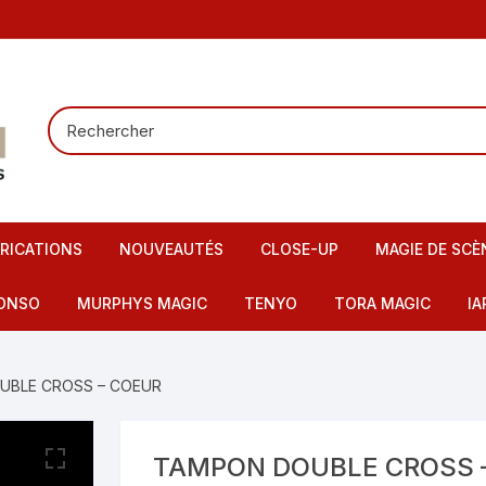
RICATIONS
NOUVEAUTÉS
CLOSE-UP
MAGIE DE SCÈ
Tours de carte
Carte pour la
ONSO
MURPHYS MAGIC
TENYO
TORA MAGIC
IA
Pieces – Billets – Bagues
Mentalisme
IMAX
artes – Tapis
UBLE CROSS – COEUR
Elastiques
Scène – Salon
eu – Flash
Mousses – Balles – Anneaux
Tours pour en
ire – FI – Fils – Cordes
TAMPON DOUBLE CROSS 