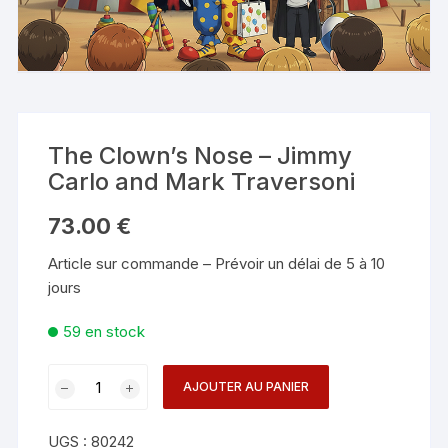
The Clown’s Nose – Jimmy
Carlo and Mark Traversoni
73.00
€
Article sur commande – Prévoir un délai de 5 à 10
jours
59 en stock
quantité
AJOUTER AU PANIER
de
The
UGS :
80242
Clown's