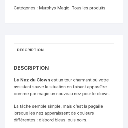
Nose
Catégories :
Murphys Magic
,
Tous les produits
-
Jimmy
Carlo
and
Mark
Traversoni
DESCRIPTION
DESCRIPTION
Le Nez du Clown
est un tour charmant où votre
assistant sauve la situation en faisant apparaître
comme par magie un nouveau nez pour le clown.
La tâche semble simple, mais c’est la pagaille
lorsque les nez apparaissent de couleurs
différentes : d’abord bleus, puis noirs.