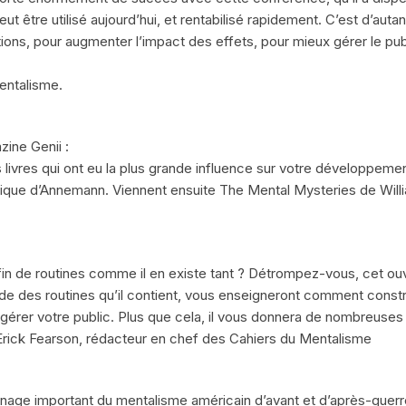
ut être utilisé aujourd’hui, et rentabilisé rapidement. C’est d’autant
ons, pour augmenter l’impact des effets, pour mieux gérer le publ
entalisme.
zine Genii :
livres qui ont eu la plus grande influence sur votre développement 
ique d’Annemann. Viennent ensuite The Mental Mysteries de Willi
 fin de routines comme il en existe tant ? Détrompez-vous, cet o
étude des routines qu’il contient, vous enseigneront comment const
érer votre public. Plus que cela, il vous donnera de nombreuses
 Erick Fearson, rédacteur en chef des Cahiers du Mentalisme
nage important du mentalisme américain d’avant et d’après-guerre,