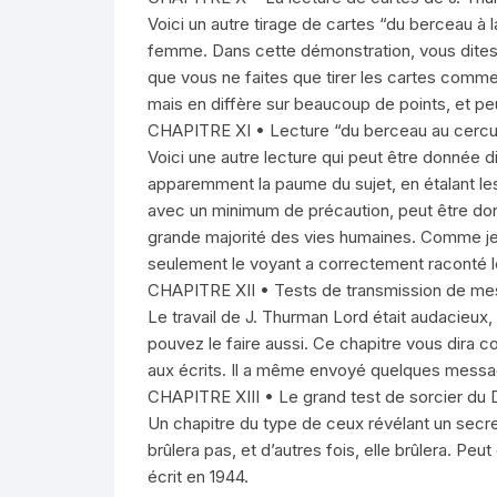
Voici un autre tirage de cartes “du berceau à
femme. Dans cette démonstration, vous dites
que vous ne faites que tirer les cartes comme
mais en diffère sur beaucoup de points, et peut
CHAPITRE XI • Lecture “du berceau au cercu
Voici une autre lecture qui peut être donnée di
apparemment la paume du sujet, en étalant les 
avec un minimum de précaution, peut être do
grande majorité des vies humaines. Comme je l’
seulement le voyant a correctement raconté le p
CHAPITRE XII • Tests de transmission de me
Le travail de J. Thurman Lord était audacieux, d
pouvez le faire aussi. Ce chapitre vous dira co
aux écrits. Il a même envoyé quelques messages
CHAPITRE XIII • Le grand test de sorcier du Dr
Un chapitre du type de ceux révélant un secr
brûlera pas, et d’autres fois, elle brûlera. P
écrit en 1944.