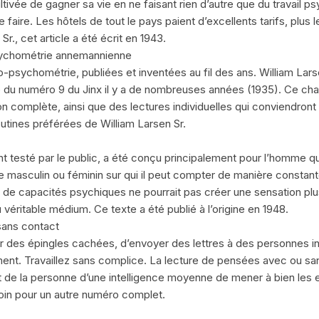
tivée de gagner sa vie en ne faisant rien d’autre que du travail ps
e faire. Les hôtels de tout le pays paient d’excellents tarifs, plus l
r., cet article a été écrit en 1943.
sychométrie annemannienne
-psychométrie, publiées et inventées au fil des ans. William Lars
e du numéro 9 du Jinx il y a de nombreuses années (1935). Ce cha
on complète, ainsi que des lectures individuelles qui conviendront
outines préférées de William Larsen Sr.
testé par le public, a été conçu principalement pour l’homme qu
e masculin ou féminin sur qui il peut compter de manière constante.
e capacités psychiques ne pourrait pas créer une sensation plus 
éritable médium. Ce texte a été publié à l’origine en 1948.
ans contact
er des épingles cachées, d’envoyer des lettres à des personnes 
ment. Travaillez sans complice. La lecture de pensées avec ou 
de la personne d’une intelligence moyenne de mener à bien les eff
oin pour un autre numéro complet.