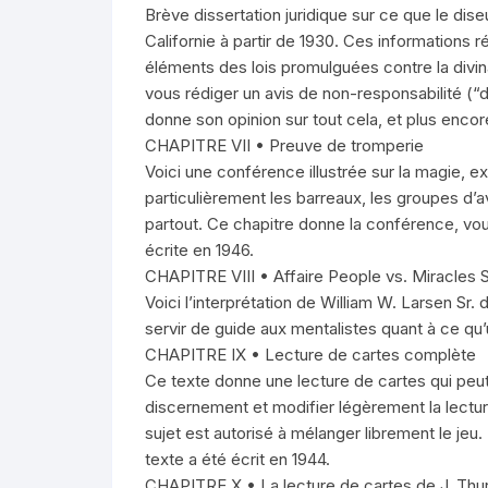
Brève dissertation juridique sur ce que le dis
Californie à partir de 1930. Ces informations 
éléments des lois promulguées contre la divin
vous rédiger un avis de non-responsabilité (“d
donne son opinion sur tout cela, et plus encor
CHAPITRE VII • Preuve de tromperie
Voici une conférence illustrée sur la magie, 
particulièrement les barreaux, les groupes d’av
partout. Ce chapitre donne la conférence, vo
écrite en 1946.
CHAPITRE VIII • Affaire People vs. Miracles 
Voici l’interprétation de William W. Larsen Sr. 
servir de guide aux mentalistes quant à ce qu’u
CHAPITRE IX • Lecture de cartes complète
Ce texte donne une lecture de cartes qui peut
discernement et modifier légèrement la lecture 
sujet est autorisé à mélanger librement le je
texte a été écrit en 1944.
CHAPITRE X • La lecture de cartes de J. Th