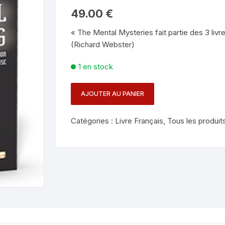
Mentalisme en close-up
Tours avec a
49.00
€
eige – Rubans – Steamers
« The Mental Mysteries fait partie des 3 livr
Chop Cup – Gobelets
Tours de cor
allons
(Richard Webster)
Foulards et B
imants
1 en stock
Grandes Illusi
oughing – Produits
AJOUTER AU PANIER
quantité
de
Catégories :
Livre Français
,
Tous les produit
Livre
W.
Larsen
-
The
Mental
Mysteries