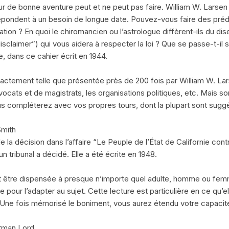
eur de bonne aventure peut et ne peut pas faire. William W. Larsen
répondent à un besoin de longue date. Pouvez-vous faire des prédic
ation ? En quoi le chiromancien ou l’astrologue diffèrent-ils du
isclaimer”) qui vous aidera à respecter la loi ? Que se passe-t-il
e, dans ce cahier écrit en 1944.
exactement telle que présentée près de 200 fois par William W. La
ocats et de magistrats, les organisations politiques, etc. Mais son 
us compléterez avec vos propres tours, dont la plupart sont sugg
Smith
de la décision dans l’affaire “Le Peuple de l’État de Californie con
n tribunal a décidé. Elle a été écrite en 1948.
 être dispensée à presque n’importe quel adulte, homme ou femme.
pour l’adapter au sujet. Cette lecture est particulière en ce qu’e
u. Une fois mémorisé le boniment, vous aurez étendu votre capacit
urman Lord