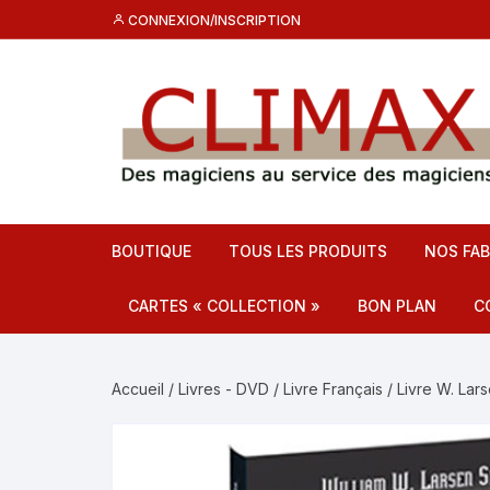
Aller
CONNEXION/INSCRIPTION
au
contenu
BOUTIQUE
TOUS LES PRODUITS
NOS FAB
CARTES « COLLECTION »
BON PLAN
C
Destockage CL
C
Accueil
/
Livres - DVD
/
Livre Français
/ Livre W. Lar
Promos
F
C