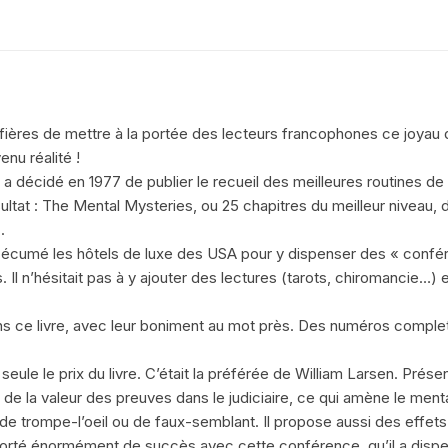
fières de mettre à la portée des lecteurs francophones ce joyau d
nu réalité !
 qui a décidé en 1977 de publier le recueil des meilleures routines 
ltat : The Mental Mysteries, ou 25 chapitres du meilleur niveau, d
.
a écumé les hôtels de luxe des USA pour y dispenser des « confér
l n’hésitait pas à y ajouter des lectures (tarots, chiromancie…) 
s ce livre, avec leur boniment au mot près. Des numéros complet
 seule le prix du livre. C’était la préférée de William Larsen. Pr
et de la valeur des preuves dans le judiciaire, ce qui amène le ment
ts de trompe-l’oeil ou de faux-semblant. Il propose aussi des eff
orté énormément de succès avec cette conférence, qu’il a dispe