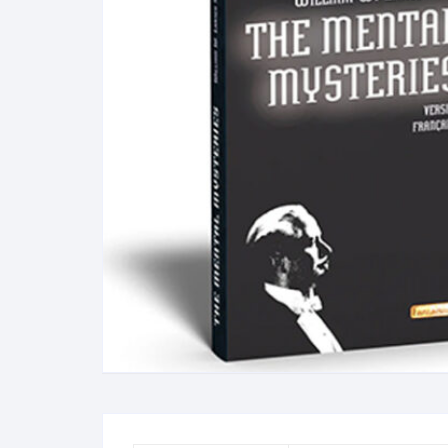
N
B
A
R