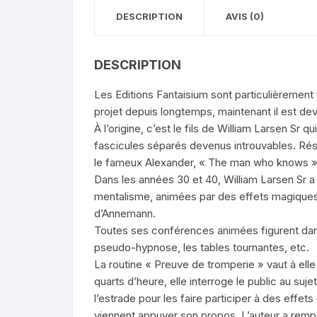
DESCRIPTION
AVIS (0)
DESCRIPTION
Les Editions Fantaisium sont particulièrement 
projet depuis longtemps, maintenant il est deve
À l’origine, c’est le fils de William Larsen Sr
fascicules séparés devenus introuvables. Résu
le fameux Alexander, « The man who knows »
Dans les années 30 et 40, William Larsen Sr 
mentalisme, animées par des effets magiques. I
d’Annemann.
Toutes ses conférences animées figurent dan
pseudo-hypnose, les tables tournantes, etc.
La routine « Preuve de tromperie » vaut à elle
quarts d’heure, elle interroge le public au suj
l’estrade pour les faire participer à des effe
viennent appuyer son propos. L’auteur a remp