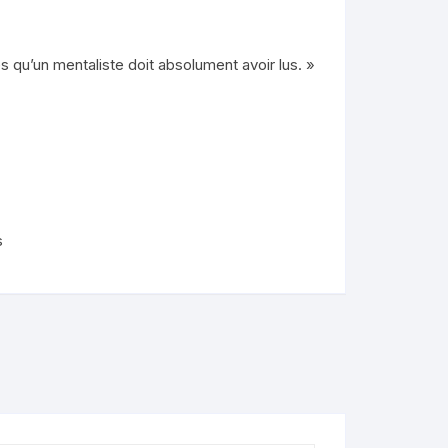
nimaux
es qu’un mentaliste doit absolument avoir lus. »
de
lendo
ons
s