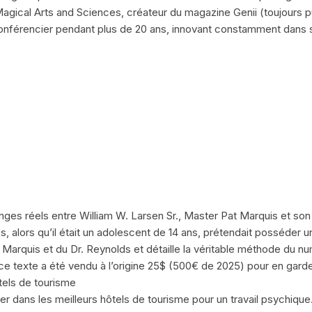
gical Arts and Sciences, créateur du magazine Genii (toujours pu
conférencier pendant plus de 20 ans, innovant constamment dans s
enges réels entre William W. Larsen Sr., Master Pat Marquis et son
 alors qu’il était un adolescent de 14 ans, prétendait posséder un 
Marquis et du Dr. Reynolds et détaille la véritable méthode du n
 ce texte a été vendu à l’origine 25$ (500€ de 2025) pour en garder
els de tourisme
dans les meilleurs hôtels de tourisme pour un travail psychique. Il