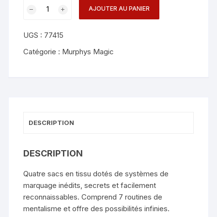
quantité
AJOUTER AU PANIER
de
The
UGS :
77415
Nature
Bag
Catégorie :
Murphys Magic
-
TCC
&
Casey
Tang
DESCRIPTION
DESCRIPTION
Quatre sacs en tissu dotés de systèmes de
marquage inédits, secrets et facilement
reconnaissables. Comprend 7 routines de
mentalisme et offre des possibilités infinies.