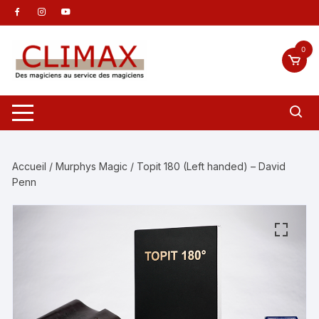
Aller
au
contenu
0
Accueil
/
Murphys Magic
/ Topit 180 (Left handed) – David
Penn