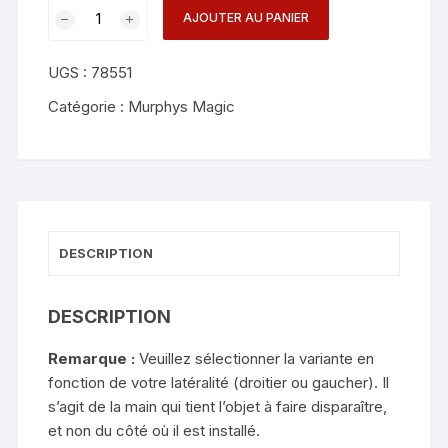
quantité
AJOUTER AU PANIER
de
Topit
UGS :
78551
180
(Left
Catégorie :
Murphys Magic
handed)
-
David
Penn
DESCRIPTION
DESCRIPTION
Remarque :
Veuillez sélectionner la variante en
fonction de votre latéralité (droitier ou gaucher). Il
s’agit de la main qui tient l’objet à faire disparaître,
et non du côté où il est installé.