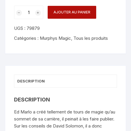
quantité
AJOUTER AU PANIER
de
Unexpected
UGS :
79879
Card
Book
Catégories :
Murphys Magic
,
Tous les produits
-
Ed
Marlo
DESCRIPTION
DESCRIPTION
Ed Marlo a créé tellement de tours de magie qu’au
sommet de sa carrière, il peinait à les faire publier.
Sur les conseils de David Solomon, il a donc